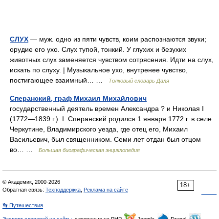
СЛУХ
— муж. одно из пяти чувств, коим распознаются звуки;
орудие его ухо. Слух тупой, тонкий. У глухих и безухих
животных слух заменяется чувством сотрясения. Идти на слух,
искать по слуху. | Музыкальное ухо, внутренее чувство,
постигающее взаимный… …
Толковый словарь Даля
Сперанский, граф Михаил Михайлович
— —
государственный деятель времен Александра ? и Николая I
(1772—1839 г.). I. Сперанский родился 1 января 1772 г. в селе
Черкутине, Владимирского уезда, где отец его, Михаил
Васильевич, был священником. Семи лет отдан был отцом
во… …
Большая биографическая энциклопедия
© Академик, 2000-2026
18+
Обратная связь:
Техподдержка
,
Реклама на сайте
👣 Путешествия