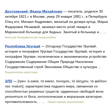
Достоевский, Федор Михайлови
— писатель, родился 30
октября 1821 г. в Москве, умер 29 января 1881 г., в Петербурге.
Отец его, Михаил Андреевич, женатый на дочери купца, Марье
Федоровне Нечаевой, занимал место штаб лекаря в
Мариинской больнице для бедных. Занятый в больнице и… …
Большая биографическая энциклопедия
Республика Уругвай
— (Uruguay) Государство Уругвай,
история и география Уругвая Государство Уругвай, история и
география Уругвая, политическое и экономическое устройство
Содержание Содержание Общие Природа Население
Государственный строй Экономика Общество и культура …
Энциклопедия инвестора
ЗЛО
— [греч. ἡ κακία, τὸ κακόν, πονηρός, τὸ αἰσχρόν, τὸ φαῦλον;
лат. malum], характеристика падшего мира, связанная со
способностью разумных существ, одаренных свободой воли,
уклоняться от Бога; онтологическая и моральная категория,
противоположность… …
Православная энциклопедия